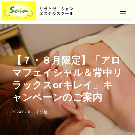
【７・８月限定】「アロ
マフェイシャル＆背中リ
ラックスorキレイ」キ
ャンペーンのご案内
2024.07.01
|
未分類