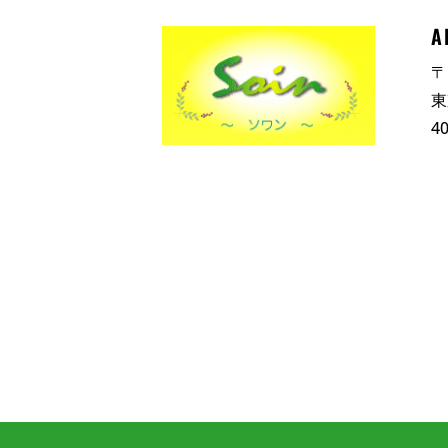
A
〒
東
4