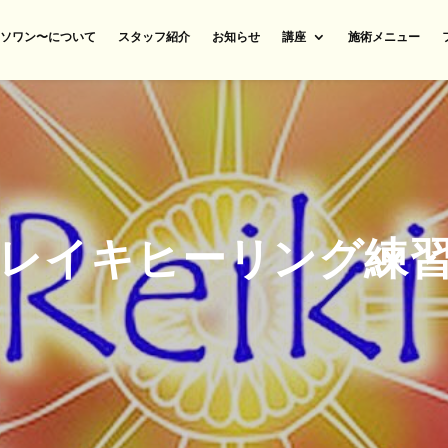
n〜ソワン〜について
スタッフ紹介
お知らせ
講座
施術メニュー
レイキヒーリング練習会
せ