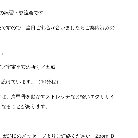
法の練習・交流会です。
夫ですので、当日ご都合が合いましたらご案内済みの
。
す。
グ／宇宙平安の祈り／五戒
設けています。（10分程）
方は、肩甲骨を動かすストレッチなど軽いエクササイ
くなることがあります。
SNSのメッセージよりご連絡ください。Zoom ID