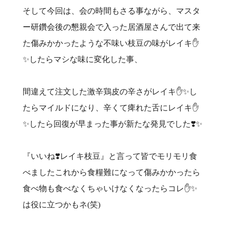
そして今回は、会の時間もさる事ながら、マスタ
ー研鑽会後の懇親会で入った居酒屋さんで出て来
た傷みかかったような不味い枝豆の味がレイキ✋
✨したらマシな味に変化した事、
間違えて注文した激辛鶏皮の辛さがレイキ✋✨し
たらマイルドになり、辛くて痺れた舌にレイキ✋
✨したら回復が早まった事が新たな発見でした❣️✨
『いいね❣️レイキ枝豆』と言って皆でモリモリ食
べましたこれから食糧難になって傷みかかったら
食べ物も食べなくちゃいけなくなったらコレ✋✨
は役に立つかもネ(笑)