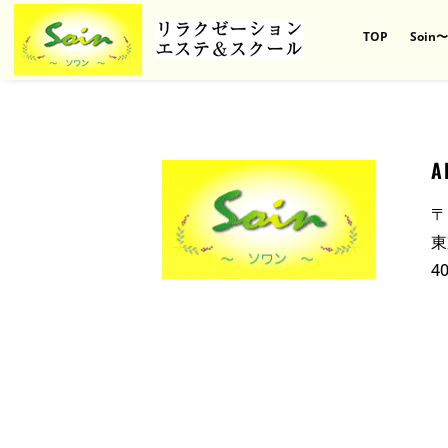
TOP
Soi
A
〒
東
4