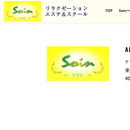
TOP
Soi
A
〒
東
4